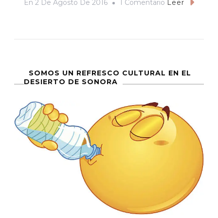
En
En
2 De Agosto De 2016
1 Comentario
Leer
Tijuana
Fósil
SOMOS UN REFRESCO CULTURAL EN EL
DESIERTO DE SONORA