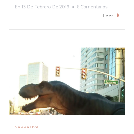
En
En
13 De Febrero De 2019
6 Comentarios
«Green
Leer
Book»:
La
Pareja
Dispareja
En
El
Corazón
De
Las
Tinieblas
NARRATIVA