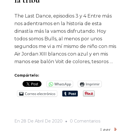
The Last Dance, episodios 3 y 4 Entre más
nos adentramos en la historia de esta
dinastía más la vamos disfrutando. Hoy
todos somos Bulls, al menos por unos
segundos me vi a mí mismo de niño con mis
Air Jordan XIII blancos con azul y en mis
manos ese balón Voit de colores, tesoros …
Compártelo:
WhatsApp
Imprimir
Correo electrónico
En
En
28 De Abril De 2020
0 Comentarios
Chicago
Leer