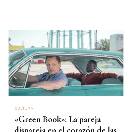
Bulls:
El
Espíritu
De
La
Tribu
CULTURA
«Green Book»: La pareja
dispareja en el corazón de las