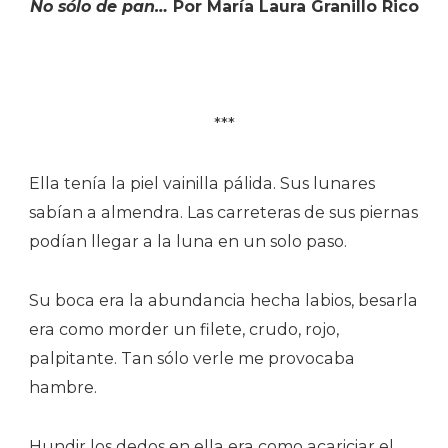
No sólo de pan…
Por María Laura Granillo Rico
***
Ella tenía la piel vainilla pálida. Sus lunares
sabían a almendra. Las carreteras de sus piernas
podían llegar a la luna en un solo paso.
Su boca era la abundancia hecha labios, besarla
era como morder un filete, crudo, rojo,
palpitante. Tan sólo verle me provocaba
hambre.
Hundir los dedos en ella era como acariciar el