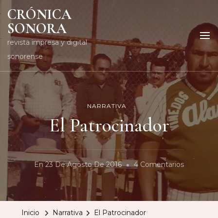
CRÓNICA
SONORA
revista impresa y digital
sonorense
NARRATIVA
El Patrocinador
En
En
23 De Agosto De 2016
4 Comentarios
El
Patrocina
Inicio
Narrativa
El Patrocinador