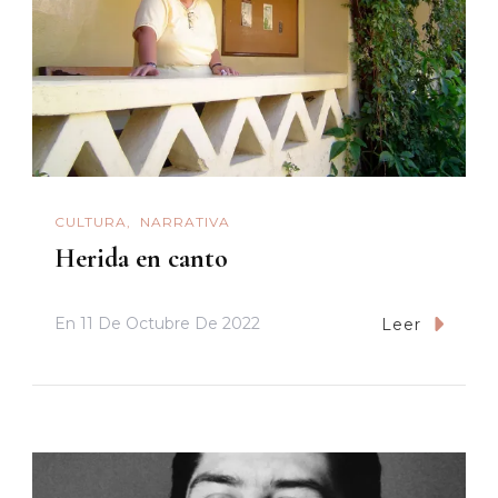
CULTURA
NARRATIVA
Herida en canto
En
11 De Octubre De 2022
Leer