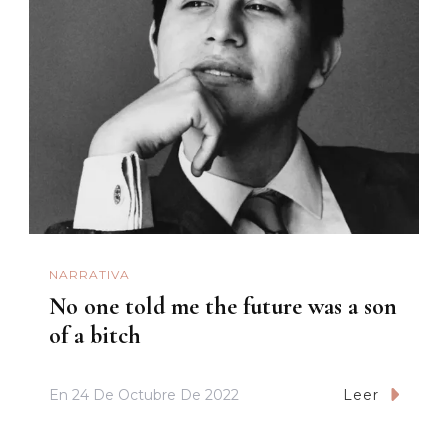
NARRATIVA
No one told me the future was a son
of a bitch
En
24 De Octubre De 2022
Leer