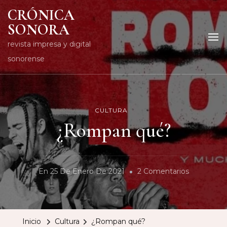
CRÓNICA
SONORA
revista impresa y digital
sonorense
CULTURA
¿Rompan qué?
En
En
25 De Enero De 2021
2 Comentarios
¿Rompan
Qué?
Inicio
Cultura
¿Rompan qué?