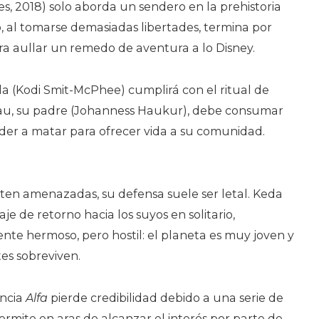
s, 2018) solo aborda un sendero en la prehistoria
, al tomarse demasiadas libertades, termina por
ara aullar un remedo de aventura a lo Disney.
a (Kodi Smit-McPhee) cumplirá con el ritual de
Tau, su padre (Johanness Haukur), debe consumar
ender a matar para ofrecer vida a su comunidad.
nten amenazadas, su defensa suele ser letal. Keda
e de retorno hacia los suyos en solitario,
e hermoso, pero hostil: el planeta es muy joven y
tes sobreviven.
encia
Alfa
pierde credibilidad debido a una serie de
permite en aras de alcanzar el interés por parte de