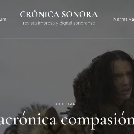
CRÓNICA SONORA
ura
Narrativ
revista impresa y digital sonorense
CULTURA
nacrónica compasión