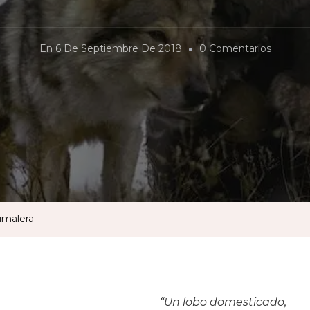
En
En
6 De Septiembre De 2018
0 Comentarios
«Alfa»:
Anacrón
Compas
Animale
imalera
“Un lobo domesticado,