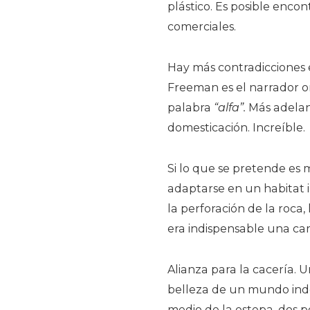
plástico. Es posible enco
comerciales.
Hay más contradicciones
Freeman es el narrador omni
palabra
“alfa”.
Más adelan
domesticación. Increíble.
Si lo que se pretende es
adaptarse en un habitat 
la perforación de la roca
era indispensable una c
Alianza para la cacería. 
belleza de un mundo indo
medio de la estepa, dos per