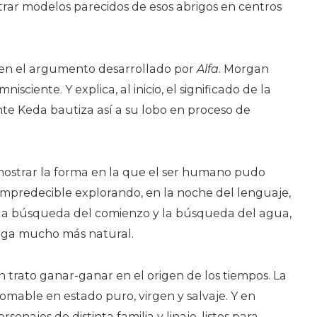
ntrar modelos parecidos de esos abrigos en centros
 en el argumento desarrollado por
Alfa
. Morgan
sciente. Y explica, al inicio, el significado de la
te Keda bautiza así a su lobo en proceso de
 mostrar la forma en la que el ser humano pudo
impredecible explorando, en la noche del lenguaje,
, la búsqueda del comienzo y la búsqueda del agua,
arga mucho más natural.
Un trato ganar-ganar en el origen de los tiempos. La
mable en estado puro, virgen y salvaje. Y en
sonajes de distinta familia y linaje, listos para