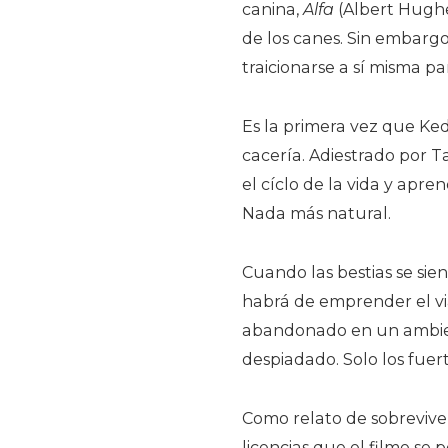
canina,
Alfa
(Albert Hughe
de los canes. Sin embargo
traicionarse a sí misma p
Es la primera vez que Ked
cacería. Adiestrado por 
el cíclo de la vida y apr
Nada más natural.
Cuando las bestias se sie
habrá de emprender el viaj
abandonado en un ambient
despiadado. Solo los fuer
Como relato de sobreviv
licencias que el filme se 