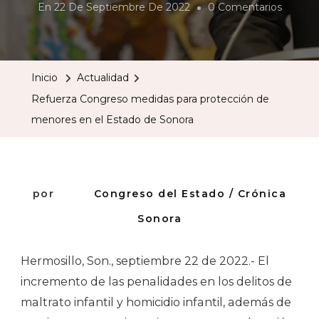
En
En
22 De Septiembre De 2022
0 Comentarios
Refuer
Congre
Medida
Inicio
Actualidad
Para
Refuerza Congreso medidas para protección de
Protec
menores en el Estado de Sonora
De
Menore
En
El
por
Congreso del Estado / Crónica
Estado
Sonora
De
Sonora
Hermosillo, Son., septiembre 22 de 2022.- El
incremento de las penalidades en los delitos de
maltrato infantil y homicidio infantil, además de