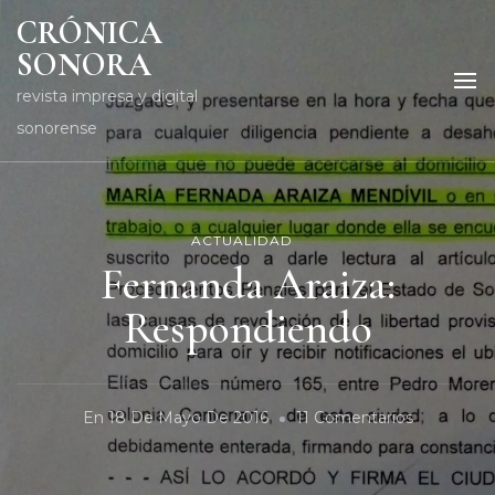
CRÓNICA
SONORA
revista impresa y digital
sonorense
ACTUALIDAD
Fernanda Araiza:
Respondiendo
En
En
18 De Mayo De 2016
11 Comentarios
Fernanda
Araiza: