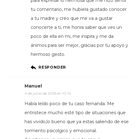
para expresar lo hermosa que me hizo sentir
tu comentario, me hubiera gustado conocer
a tu madre y creo que me va a gustar
conocerte a ti, me honra saber que ves un
poco de ella en mi, me inspira y me da
ánimos para ser mejor, gracias por tu apoyo y
hermoso gesto.
RESPONDER
Manuel
4 de junio de 2016 en 10:14
Había leído poco de tu caso fernanda. Me
entristece mucho esté tipo de situaciones que
has vivido,lo bueno que ya estas saliendo de ese
tormento psicolgico y emocional.