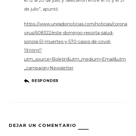
el 12 al 20 de julio y fallecieron entre el 10 y el 31
de julio”, apuntó.
https://www.uniradionoticias.com/noticias/corona
virus/608322/este-domingo-reporta-salud-
sonora-51-muertes-y-570-casos-de-covid-
19.html?
utm_source=Boletin&utm_medium=Email&utm
_campaign=Newsletter
RESPONDER
DEJAR UN COMENTARIO