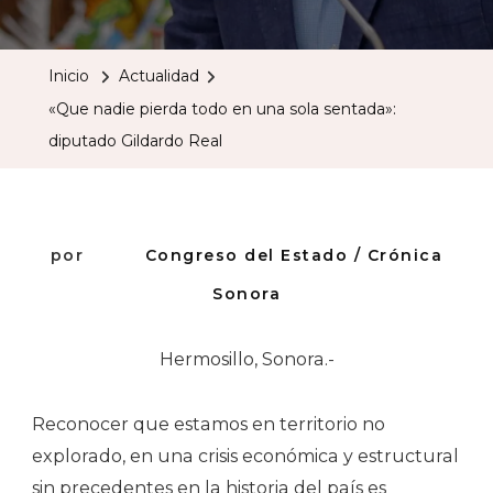
Nadie
Pierda
Inicio
Actualidad
Todo
«Que nadie pierda todo en una sola sentada»:
En
diputado Gildardo Real
Una
Sola
Sentada»:
Diputado
por
Congreso del Estado / Crónica
Gildardo
Sonora
Real
Hermosillo, Sonora.-
Reconocer que estamos en territorio no
explorado, en una crisis económica y estructural
sin precedentes en la historia del país es