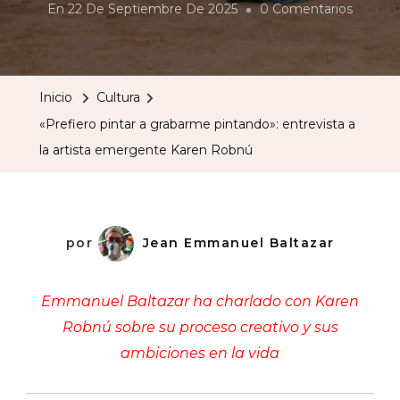
En
En
22 De Septiembre De 2025
0 Comentarios
«Prefie
Pintar
A
Inicio
Cultura
Grabar
«Prefiero pintar a grabarme pintando»: entrevista a
Pintand
la artista emergente Karen Robnú
Entrevi
A
La
Artista
por
Jean Emmanuel Baltazar
Emerg
Karen
Emmanuel Baltazar ha charlado con Karen
Robnú
Robnú sobre su proceso creativo y sus
ambiciones en la vida