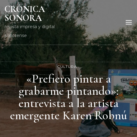
CRÓNICA
SONORA
revista impresa y digital
sonorense
CULTURA
«Prefiero pintar a
grabarme pintando»:
entrevista a la artista
emergente Karen Robnú