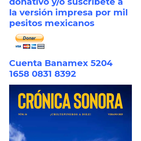
donativo y/o suscríbete a
la versión impresa por mil
pesitos mexicanos
Cuenta Banamex 5204
1658 0831 8392