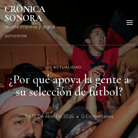
CRÓNICA
SONORA
revista impresa y digital
sonorense
ACTUALIDAD
¿Por qué apoya la gente a
su selección de fútbol?
En
En
15 De Abril De 2026
0 Comentarios
¿Por
Qué