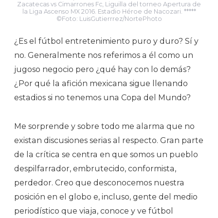
Zacatecas vs Cimarrones Fc, Liguilla del torneo Apertura de
la Liga Ascenso MX 2016. Estadio Héroe de Nacozari. *****
©Foto: LuisGutierrrez/NortePhoto
¿Es el fútbol entretenimiento puro y duro? Sí y
no. Generalmente nos referimos a él como un
jugoso negocio pero ¿qué hay con lo demás?
¿Por qué la afición mexicana sigue llenando
estadios si no tenemos una Copa del Mundo?
Me sorprende y sobre todo me alarma que no
existan discusiones serias al respecto. Gran parte
de la crítica se centra en que somos un pueblo
despilfarrador, embrutecido, conformista,
perdedor. Creo que desconocemos nuestra
posición en el globo e, incluso, gente del medio
periodístico que viaja, conoce y ve fútbol