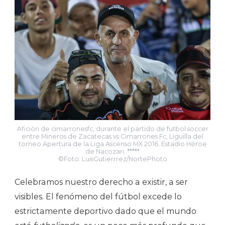
Afición de cimarronesfc, durante el partido de futbol soccer
entre Mineros de Zacatecas vs Cimarrones Fc, Liguilla del
torneo Apertura de la Liga Ascenso MX 2016. Estadio Héroe
de Nacozari. *****
©Foto: LuisGutierrrez/NortePhoto
Celebramos nuestro derecho a existir, a ser
visibles. El fenómeno del fútbol excede lo
estrictamente deportivo dado que el mundo