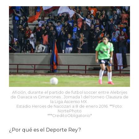
Afición, durante el partido de futbol soccer entre Alebrijes
de Oaxaca vs Cimarrones . Jornada 1 del torneo Clausura de
la Liga Ascenso MX .
Estadio Heroes de Nacozari a 8 de enero 2016. **Foto:
NortePhoto
***CreditoObligatorio*
¿Por qué es el Deporte Rey?