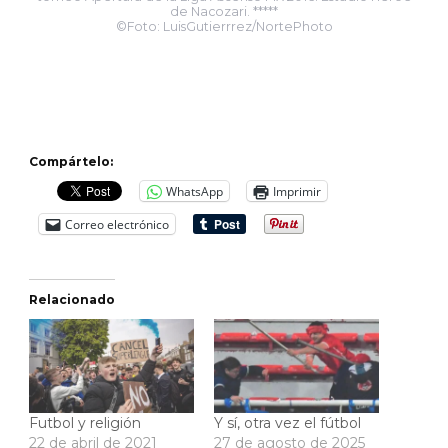
de Nacozari. *****
©Foto: LuisGutierrrez/NortePhoto
Compártelo:
WhatsApp
Imprimir
Correo electrónico
Relacionado
Futbol y religión
Y sí, otra vez el fútbol
22 de abril de 2021
27 de agosto de 2025