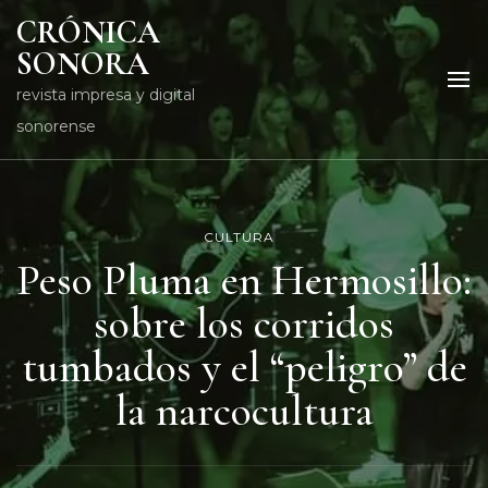
CRÓNICA
SONORA
revista impresa y digital
sonorense
CULTURA
Peso Pluma en Hermosillo:
sobre los corridos
tumbados y el “peligro” de
la narcocultura