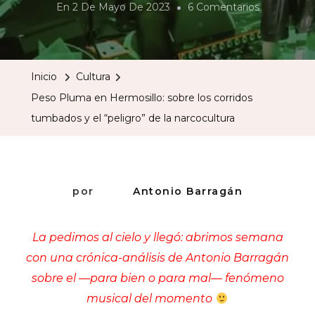
En
En
2 De Mayo De 2023
6 Comentarios
Peso
Pluma
En
Inicio
Cultura
Hermosillo:
Peso Pluma en Hermosillo: sobre los corridos
Sobre
tumbados y el “peligro” de la narcocultura
Los
Corridos
Tumbados
Y
por
Antonio Barragán
El
“peligro”
La pedimos al cielo y llegó: abrimos semana
De
con una crónica-análisis de Antonio Barragán
La
sobre el —para bien o para mal— fenómeno
Narcocultu
musical del momento