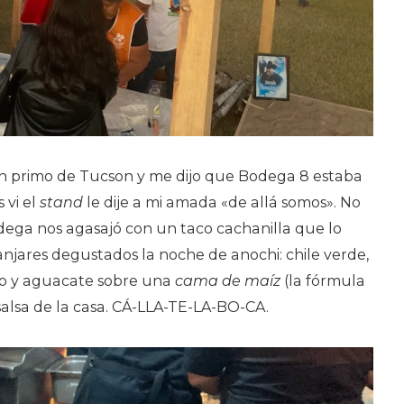
n primo de Tucson y me dijo que Bodega 8 estaba
 vi el
stand
le dije a mi amada «de allá somos». No
dega nos agasajó con un taco cachanilla que lo
njares degustados la noche de anochi: chile verde,
o y aguacate sobre una
cama de maíz
(la fórmula
salsa de la casa. CÁ-LLA-TE-LA-BO-CA.