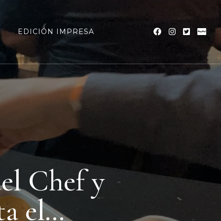
a
EDICIÓN IMPRESA
del Chef y
ta el…