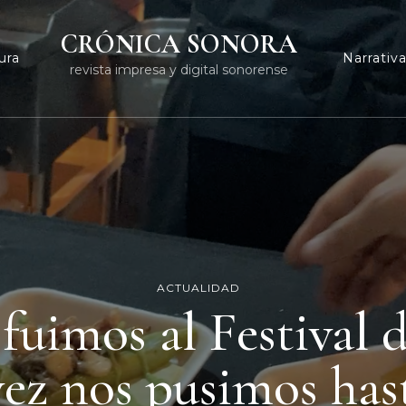
CRÓNICA SONORA
ura
Narrativ
revista impresa y digital sonorense
ACTUALIDAD
fuimos al Festival 
vez nos pusimos has