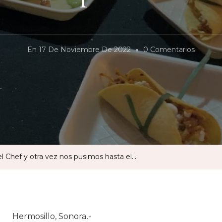
En
En
17 De Noviembre De 2022
0 Comentarios
Otra
Vez
Fuimos
Al
Festival
Del
Chef
el Chef y otra vez nos pusimos hasta el…
Y
Otra
Vez
Nos
Hermosillo, Sonora.-
Pusimo