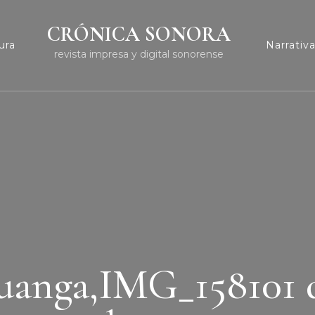
CRÓNICA SONORA
ura
Narrativ
revista impresa y digital sonorense
uanga,IMG_158101 d