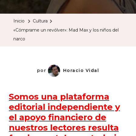
Un
Revólver»:
Inicio
Cultura
Mad
«Cómprame un revólver»: Mad Max y los niños del
Max
narco
Y
Los
Niños
Del
por
Horacio Vidal
Narco
Somos una plataforma
editorial independiente y
el apoyo financiero de
nuestros lectores resulta