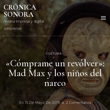
CRÓNICA
SONORA
revista impresa y digital
sonorense
CULTURA
«Cómprame un revólver»:
Mad Max y los niños del
narco
En
En
15 De Mayo De 2019
2 Comentarios
«Cómpram