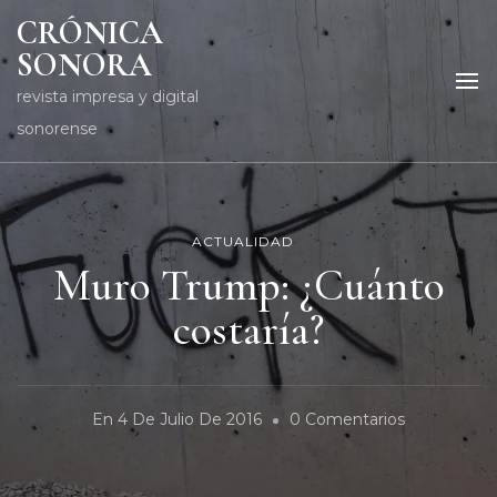
CRÓNICA
SONORA
revista impresa y digital
sonorense
ACTUALIDAD
Muro Trump: ¿Cuánto
costaría?
En
En
4 De Julio De 2016
0 Comentarios
Muro
Trump: