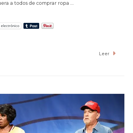
uera a todos de comprar ropa …
 electrónico
En
Leer
“Ojalá
Que
A
Trump
Lo
Maten
Igual
Que
A