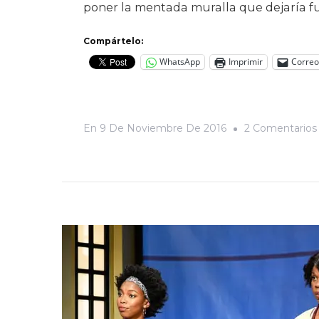
poner la mentada muralla que dejaría f
Compártelo:
WhatsApp
Imprimir
Correo
En
9 De Noviembre De 2016
2 Comentarios