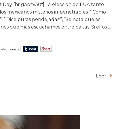
D-Day [hr gap=»30″] La elección de EUA tanto
los mexicanos misterios impenetrables. “¡Cómo
”, “¡Dice puras pendejadas!”, “Se nota que es
zones que más escuchamos entre paisas. Si ellos …
 electrónico
En
Leer
Entendiendo
Al
Ciudadano
Pro-
Trump