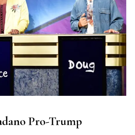
Colosio”:
Los
Jóvenes
Mexicanos
Y
Las
Gringas
Elecciones
dadano Pro-Trump