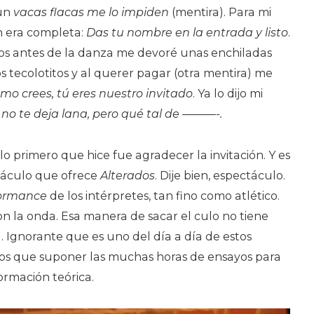
 un
vacas flacas me lo impiden
(mentira). Para mi
n era completa:
Das tu nombre en la entrada y listo
.
os antes de la danza me devoré unas enchiladas
os tecolotitos y al querer pagar (otra mentira) me
mo crees, tú eres nuestro invitado
. Ya lo dijo mi
 no te deja lana, pero qué tal de ———-.
o primero que hice fue agradecer la invitación. Y es
táculo que ofrece
Alterados
. Dije bien, espectáculo.
ormance
de los intérpretes, tan fino como atlético.
son la onda. Esa manera de sacar el culo no tiene
a. Ignorante que es uno del día a día de estos
os que suponer las muchas horas de ensayos para
formación teórica.