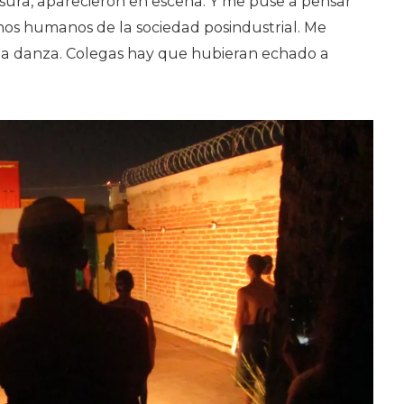
asura, aparecieron en escena. Y me puse a pensar
hos humanos de la sociedad posindustrial. Me
r la danza. Colegas hay que hubieran echado a