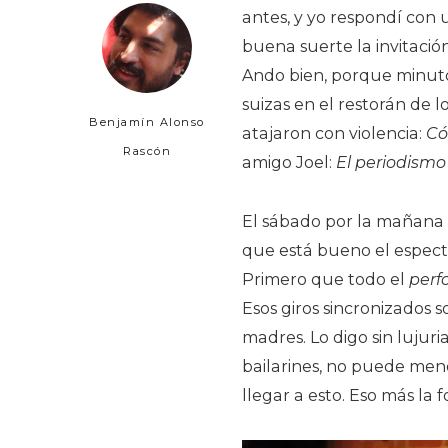
antes, y yo respondí con
buena suerte la invitació
Ando bien, porque minut
suizas en el restorán de l
Benjamín Alonso
atajaron con violencia:
Có
Rascón
amigo Joel:
El periodismo
El sábado por la mañana l
que está bueno el espec
Primero que todo el
perf
Esos giros sincronizados 
madres. Lo digo sin lujuri
bailarines, no puede men
llegar a esto. Eso más la 