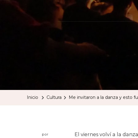
Inicio
Cultura
Me invitaron a la danza y esto f
El viernes volví a la danza
por