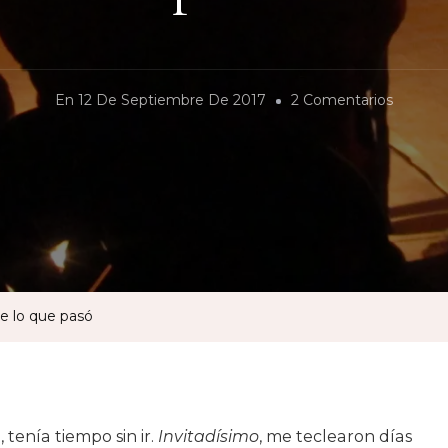
En
En
12 De Septiembre De 2017
2 Comentarios
Me
Invitaro
A
La
Danza
Y
Esto
ue lo que pasó
Fue
Lo
Que
Pasó
, tenía tiempo sin ir.
Invitadísimo
, me teclearon días