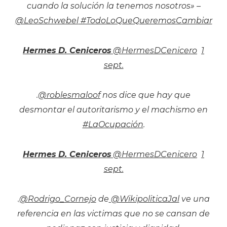
cuando la solución la tenemos nosotros» –
@LeoSchwebel
#TodoLoQueQueremosCambiar
Hermes D. Ceniceros
‏ @HermesDCenicero
1
sept.
.
@roblesmaloof
nos dice que hay que
desmontar el autoritarismo y el machismo en
#LaOcupación
.
Hermes D. Ceniceros
‏ @HermesDCenicero
1
sept.
.
@Rodrigo_Cornejo
de
@WikipoliticaJal
ve una
referencia en las victimas que no se cansan de