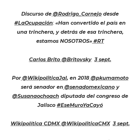
Discurso de
@Rodrigo_Cornejo
desde
#LaOcupación
:
«Han convertido el país en
una trinchera, y detrás de esa trinchera,
estamos NOSOTROS»
#RT
Carlos Brito
‏ @Britovsky
3 sept.
Por
@WikipoliticaJal
, en 2018
@pkumamoto
será senador en
@senadomexicano
y
@Susanaochoach
diputada del congreso de
Jalisco
#EseMuroYaCayó
Wikipolítica CDMX
‏ @WikipoliticaCMX
3 sept.