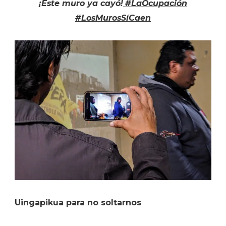
¡Este muro ya cayó!
#LaOcupación
#LosMurosSíCaen
Uingapikua para no soltarnos