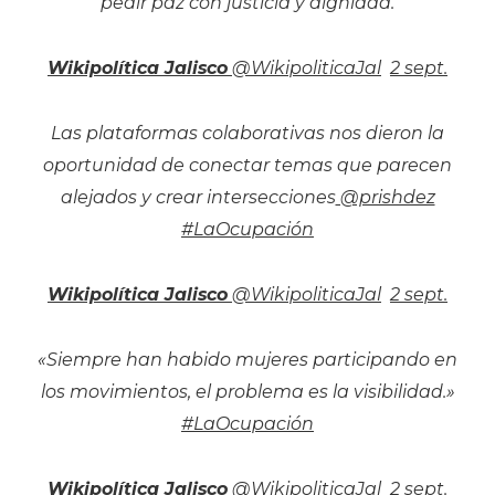
pedir paz con justicia y dignidad.
Wikipolítica Jalisco
‏ @WikipoliticaJal
2 sept.
Las plataformas colaborativas nos dieron la
oportunidad de conectar temas que parecen
alejados y crear intersecciones
@prishdez
#LaOcupación
Wikipolítica Jalisco
‏ @WikipoliticaJal
2 sept.
«Siempre han habido mujeres participando en
los movimientos, el problema es la visibilidad.»
#LaOcupación
Wikipolítica Jalisco
‏ @WikipoliticaJal
2 sept.