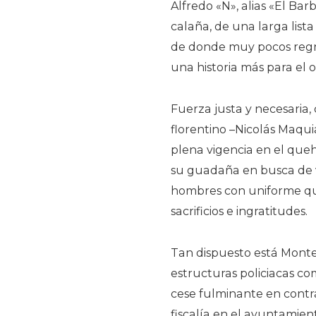
Alfredo «N», alias «El Bar
calaña, de una larga lista
de donde muy pocos regre
una historia más para el 
Fuerza justa y necesaria
florentino –Nicolás Maquia
plena vigencia en el queh
su guadaña en busca de v
hombres con uniforme que
sacrificios e ingratitudes.
Tan dispuesto está Montes
estructuras policiacas co
cese fulminante en cont
fiscalía en el ayuntamie