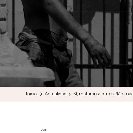
Inicio
Actualidad
Sí, mataron a otro rufián ma
por