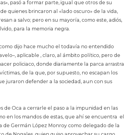
bas», pasó a formar parte, igual que otros de su
 de quienes brincaron al «lado oscuro» de la vida,
san a salvo; pero en su mayoría, como este, adiós,
olvido, para la memoria negra.
, como dijo hace mucho el todavía no entendido
velo–, aplicable , claro, al ámbito político, pero de
acer policiaco, donde diariamente la parca arrastra
íctimas, de la que, por supuesto, no escapan los
 juraron defender a la sociedad, aun con sus
 de Oca a cerrarle el paso a la impunidad en las
mo en los mandos de estas, que ahí se encuentra el
ra de Germán López Monroy como delegado de la
nto de Nogales, quien quiso aprovechar su cargo