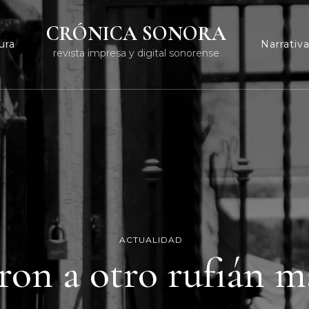
CRÓNICA SONORA
ura
Narrativ
revista impresa y digital sonorense
ACTUALIDAD
ron a otro rufián 