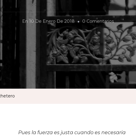
En
En
10 De Enero De 2018
0 Comentarios
Sí,
Mataron
A
Otro
Rufián
Macheter
chetero
Pues la fuerza es justa cuando es necesaria