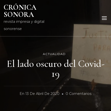
CRÓNICA
SONORA
revista impresa y digital
sonorense
ACTUALIDAD
El lado oscuro del Covid-
19
En
En
13 De Abril De 2020
0 Comentarios
El
Lado