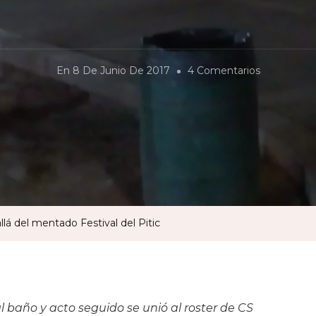
En
En
8 De Junio De 2017
4 Comentarios
Los
Baños
Del
Madero,
Más
Allá
Del
lá del mentado Festival del Pitic
Mentado
Festival
Del
Pitic
l baño y acto seguido se unió al roster de CS