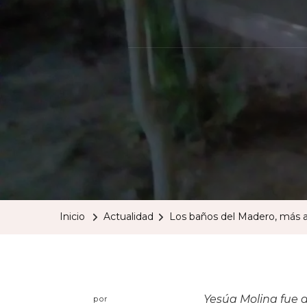
Inicio
Actualidad
Los baños del Madero, más al
Yesúa Molina fue a
por