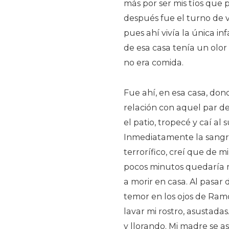
más por ser mis tíos que 
después fue el turno de v
pues ahí vivía la única i
de esa casa tenía un olo
no era comida.
Fue ahí, en esa casa, don
relación con aquel par de 
el patio, tropecé y caí a
Inmediatamente la sangre 
terrorífico, creí que de
pocos minutos quedaría m
a morir en casa. Al pasar
temor en los ojos de Ram
lavar mi rostro, asustadas
y llorando. Mi madre se as