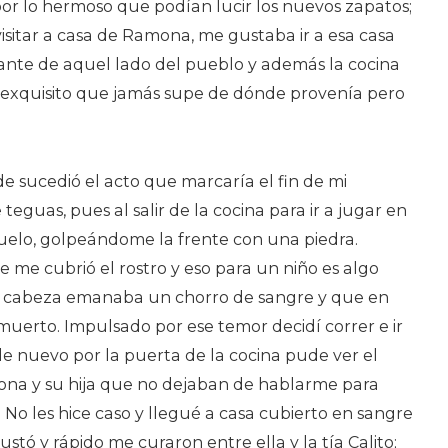
por lo hermoso que podían lucir los nuevos zapatos;
isitar a casa de Ramona, me gustaba ir a esa casa
nfante de aquel lado del pueblo y además la cocina
r exquisito que jamás supe de dónde provenía pero
de sucedió el acto que marcaría el fin de mi
teguas, pues al salir de la cocina para ir a jugar en
l suelo, golpeándome la frente con una piedra.
me cubrió el rostro y eso para un niño es algo
 mi cabeza emanaba un chorro de sangre y que en
uerto. Impulsado por ese temor decidí correr e ir
 de nuevo por la puerta de la cocina pude ver el
ona y su hija que no dejaban de hablarme para
. No les hice caso y llegué a casa cubierto en sangre
ustó y rápido me curaron entre ella y la tía Calito;