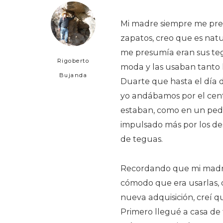
Mi madre siempre me pres
zapatos, creo que es nat
me presumía eran sus te
Rigoberto
moda y las usaban tanto
Bujanda
Duarte que hasta el día d
yo andábamos por el cent
estaban, como en un pede
impulsado más por los de
de teguas.
Recordando que mi madre
cómodo que era usarlas, d
nueva adquisición, creí q
Primero llegué a casa de t