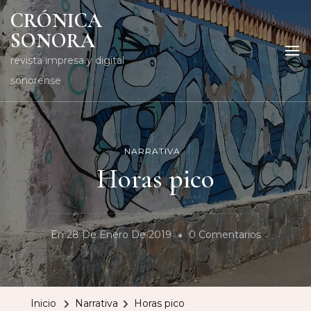
CRÓNICA
SONORA
revista impresa y digital
sonorense
NARRATIVA
Horas pico
En
En
28 De Enero De 2019
0 Comentarios
Horas
Pico
Inicio
Narrativa
Horas pico