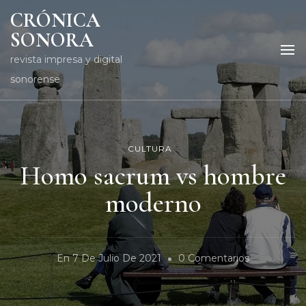
CRÓNICA
SONORA
revista impresa y digital
sonorense
CULTURA
Homo sacrum vs hombre
moderno
En
En
7 De Julio De 2021
0 Comentarios
Homo
Sacrum