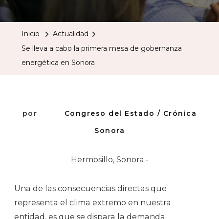
Lleva
A
Inicio
Actualidad
Cabo
Se lleva a cabo la primera mesa de gobernanza
La
energética en Sonora
Primera
Mesa
De
Goberna
por
Congreso del Estado / Crónica
Energéti
Sonora
En
Sonora
Hermosillo, Sonora.-
Una de las consecuencias directas que
representa el clima extremo en nuestra
entidad, es que se dispara la demanda