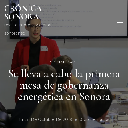
CRÓNICA
SONORA
revista impresa y digital
sonorense
ACTUALIDAD
Se lleva a cabo la primera
mesa de gobernanza
energética en Sonora
En
En
31 De Octubre De 2019
0 Comentarios
Se