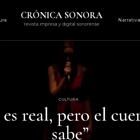
CRÓNICA SONORA
ura
Narrativ
revista impresa y digital sonorense
CULTURA
 es real, pero el cue
sabe”