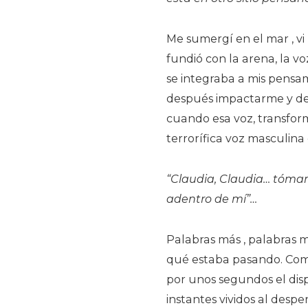
Me sumergí en el mar , vi l
fundió con la arena, la vo
se integraba a mis pensam
después impactarme y de
cuando esa voz, transfor
terrorífica voz masculina
“Claudia, Claudia… tómam
adentro de mí”…
Palabras más , palabras m
qué estaba pasando. Como
por unos segundos el dispo
instantes vividos al despe