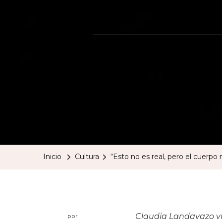
Inicio
Cultura
“Esto no es real, pero el cuerpo 
Claudia Landavazo​ vu
por