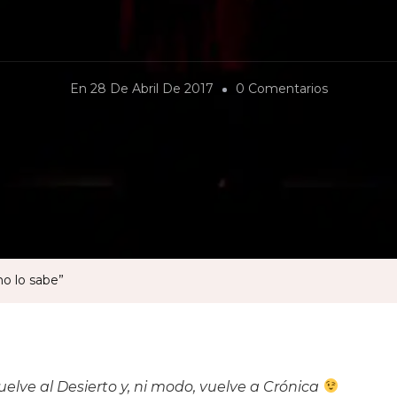
En
En
28 De Abril De 2017
0 Comentarios
“Esto
No
Es
Real,
Pero
El
Cuerpo
no lo sabe”
No
Lo
Sabe”
elve al Desierto y, ni modo, vuelve a Crónica