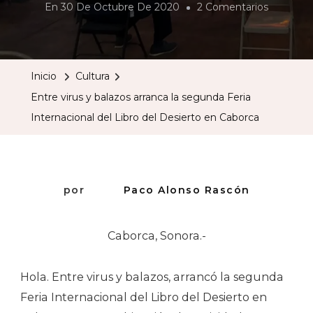
En
En
30 De Octubre De 2020
2 Comentarios
Entre
Virus
Y
Inicio
Cultura
Balazos
Entre virus y balazos arranca la segunda Feria
Arranca
Internacional del Libro del Desierto en Caborca
La
Segunda
Feria
Internaci
por
Paco Alonso Rascón
Del
Libro
Caborca, Sonora.-
Del
Desierto
Hola. Entre virus y balazos, arrancó la segunda
En
Feria Internacional del Libro del Desierto en
Caborca