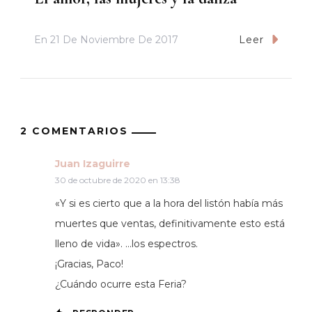
En
21 De Noviembre De 2017
Leer
2 COMENTARIOS
Juan Izaguirre
30 de octubre de 2020 en 13:38
«Y si es cierto que a la hora del listón había más
muertes que ventas, definitivamente esto está
lleno de vida». …los espectros.
¡Gracias, Paco!
¿Cuándo ocurre esta Feria?