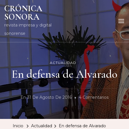
CRÓNICA
SONORA
revista impresa y digital
sonorense
ACTUALIDAD
En defensa de Alvarado
En
En
31 De Agosto De 2016
4 Comentarios
En
Defensa
De
Inicio
Actualidad
En defensa de Alvarado