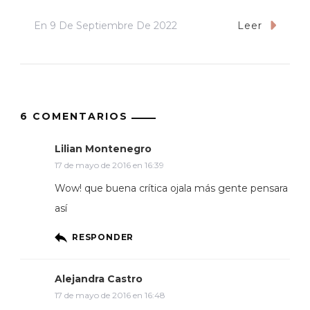
En
9 De Septiembre De 2022
Leer
6 COMENTARIOS
Lilian Montenegro
17 de mayo de 2016 en 16:39
Wow! que buena crítica ojala más gente pensara
así
RESPONDER
Alejandra Castro
17 de mayo de 2016 en 16:48