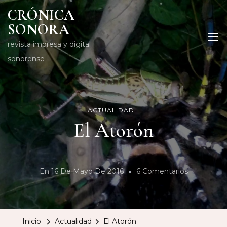
CRÓNICA
SONORA
revista impresa y digital
sonorense
ACTUALIDAD
El Atorón
En
En
16 De Mayo De 2016
6 Comentarios
El
Atorón
Inicio
Actualidad
El Atorón