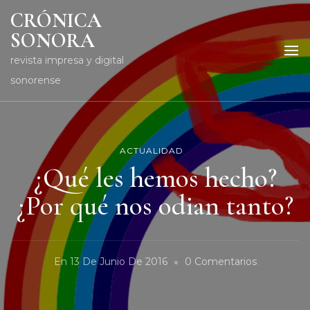
CRÓNICA
SONORA
revista impresa y digital
sonorense
ACTUALIDAD
¿Qué les hemos hecho?
¿Por qué nos odian tanto?
En
En
13 De Junio De 2016
0 Comentarios
¿Qué
Les