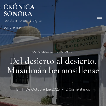
CRÓNICA
SONORA
revista impresa y digital
sonorense
ACTUALIDAD
CULTURA
Del desierto al desierto.
Musulmán hermosillense
En
En
11 De Octubre De 2023
2 Comentarios
Del
Desierto