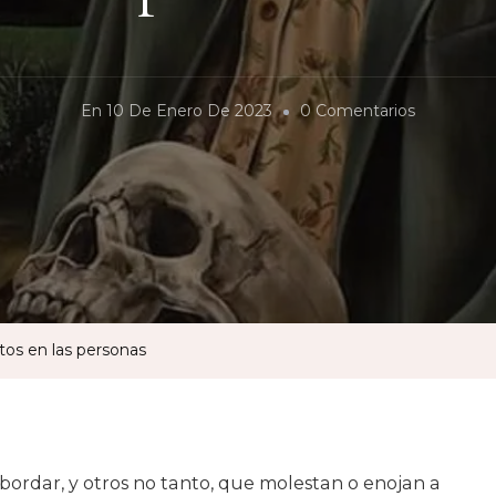
En
En
10 De Enero De 2023
0 Comentarios
De
Las
Leyes
Naturales
Y
Sus
Efectos
ctos en las personas
En
Las
Personas
abordar, y otros no tanto, que molestan o enojan a