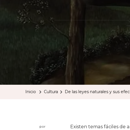
Inicio
Cultura
De las leyes naturales y sus efe
Existen temas fáciles de 
por