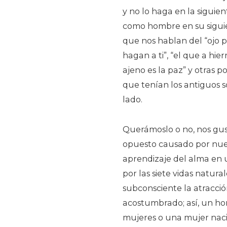
y no lo haga en la siguie
como hombre en su siguie
que nos hablan del “ojo p
hagan a ti”, “el que a hie
ajeno es la paz” y otras p
que tenían los antiguos 
lado.
Querámoslo o no, nos gus
opuesto causado por nuest
aprendizaje del alma en 
por las siete vidas natur
subconsciente la atracció
acostumbrado; así, un hom
mujeres o una mujer naci