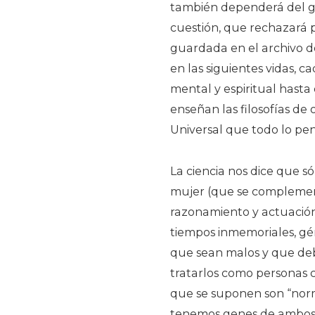
también dependerá del g
cuestión, que rechazará 
guardada en el archivo de
en las siguientes vidas, 
mental y espiritual hast
enseñan las filosofías de 
Universal que todo lo pen
La ciencia nos dice que só
mujer (que se complemen
razonamiento y actuación
tiempos inmemoriales, gén
que sean malos y que deba
tratarlos como personas 
que se suponen son “norm
tenemos genes de ambos s