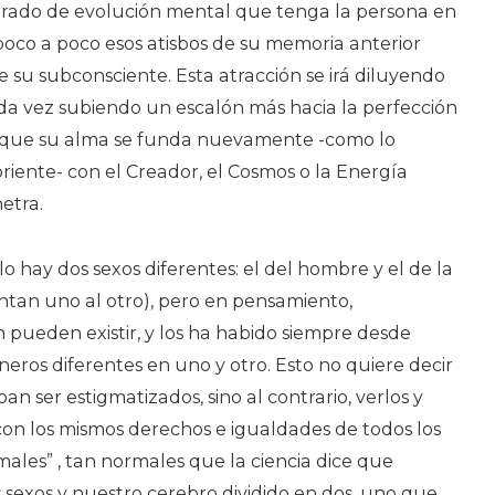
rado de evolución mental que tenga la persona en
poco a poco esos atisbos de su memoria anterior
 su subconsciente. Esta atracción se irá diluyendo
cada vez subiendo un escalón más hacia la perfección
a que su alma se funda nuevamente -como lo
oriente- con el Creador, el Cosmos o la Energía
etra.
lo hay dos sexos diferentes: el del hombre y el de la
tan uno al otro), pero en pensamiento,
 pueden existir, y los ha habido siempre desde
eros diferentes en uno y otro. Esto no quiere decir
n ser estigmatizados, sino al contrario, verlos y
con los mismos derechos e igualdades de todos los
ales” , tan normales que la ciencia dice que
exos y nuestro cerebro dividido en dos, uno que