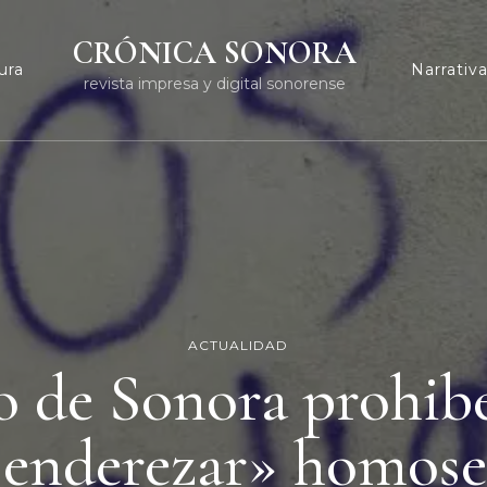
CRÓNICA SONORA
ura
Narrativ
revista impresa y digital sonorense
ACTUALIDAD
 de Sonora prohibe
«enderezar» homose