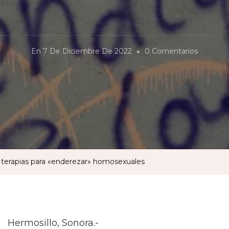
En
En
7 De Diciembre De 2022
0 Comentarios
Congres
De
Sonora
Prohibe
Terapias
Para
«endere
 terapias para «enderezar» homosexuales
Homosex
Hermosillo, Sonora.-