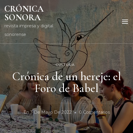
CRÓNICA
SONORA
revista impresa y digital
sonorense
CULTURA
Crónica de un hereje: el
Foro de Babel
En
En
3 De Mayo De 2022
0 Comentarios
Crónica
De