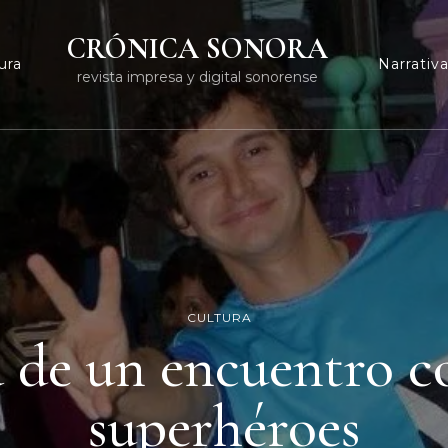
CRÓNICA SONORA
ura
Narrativ
revista impresa y digital sonorense
CULTURA
 de un encuentro c
superhéroes