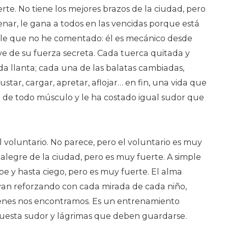
rte. No tiene los mejores brazos de la ciudad, pero
enar, le gana a todos en las vencidas porque está
lle que no he comentado: él es mecánico desde
ave de su fuerza secreta. Cada tuerca quitada y
a llanta; cada una de las balatas cambiadas,
ajustar, cargar, apretar, aflojar… en fin, una vida que
a de todo músculo y le ha costado igual sudor que
l voluntario. No parece, pero el voluntario es muy
 alegre de la ciudad, pero es muy fuerte. A simple
rpe y hasta ciego, pero es muy fuerte. El alma
 van reforzando con cada mirada de cada niño,
ienes nos encontramos. Es un entrenamiento
uesta sudor y lágrimas que deben guardarse.