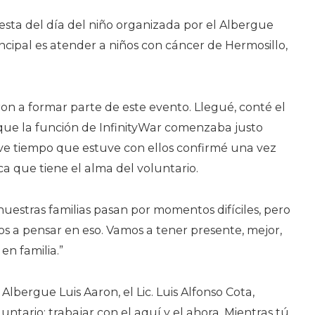
iesta del día del niño organizada por el Albergue
incipal es atender a niños con cáncer de Hermosillo,
on a formar parte de este evento. Llegué, conté el
que la función de InfinityWar comenzaba justo
ve tiempo que estuve con ellos confirmé una vez
a que tiene el alma del voluntario.
nuestras familias pasan por momentos difíciles, pero
a pensar en eso. Vamos a tener presente, mejor,
en familia.”
 Albergue Luis Aaron, el Lic. Luis Alfonso Cota,
luntario: trabajar con el aquí y el ahora. Mientras tú