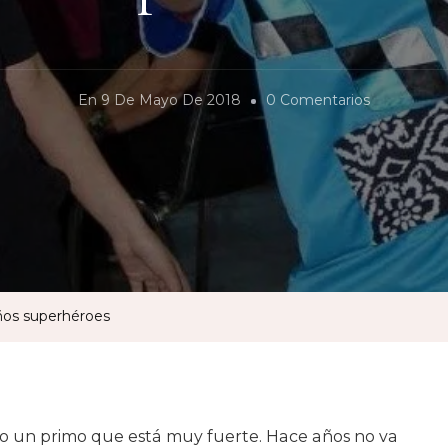
En
En
9 De Mayo De 2018
0 Comentarios
Crónica
De
Un
Encuentro
Con
Niños
Superhéro
ños superhéroes
go un primo que está muy fuerte. Hace años no va