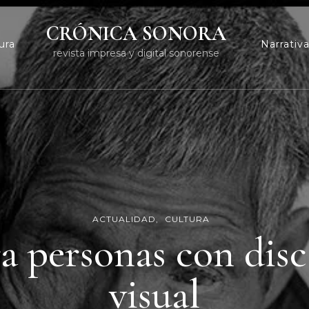
CRÓNICA SONORA
ura
Narrativ
revista impresa y digital sonorense
ACTUALIDAD
CULTURA
a personas con dis
visual