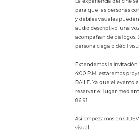
La experiencia del cine s
para que las personas con
y débiles visuales puede
audio descriptivo: una vo
acompañan de diálogos. E
persona ciega o débil vi
Extendemos la invitación 
4:00 P.M. estaremos proye
BAILE. Ya que el evento e
reservar el lugar median
86 91.
Así empezamos en CIDEVI
visual.