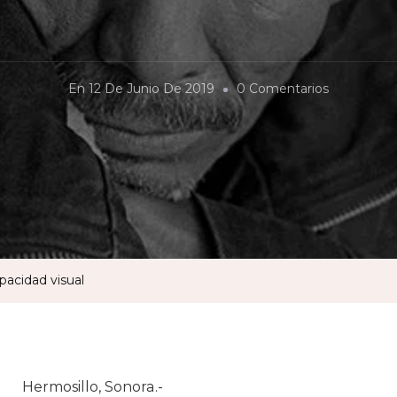
En
En
12 De Junio De 2019
0 Comentarios
Cine
Para
Personas
Con
Discapacid
Visual
pacidad visual
Hermosillo, Sonora.-