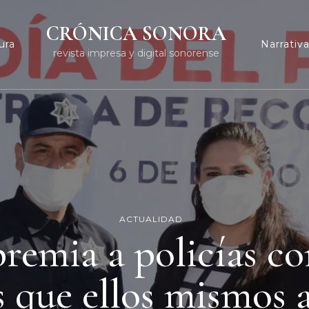
CRÓNICA SONORA
ura
Narrativ
revista impresa y digital sonorense
ACTUALIDAD
premia a policías co
 que ellos mismos 