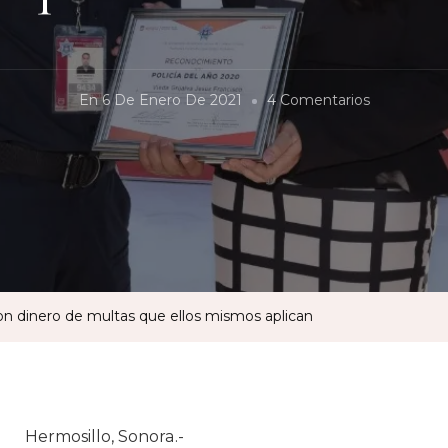
En
En
6 De Enero De 2021
4 Comentarios
Alcaldesa
Premia
A
Policías
Con
Dinero
De
con dinero de multas que ellos mismos aplican
Multas
Que
Ellos
Mismos
Hermosillo, Sonora.-
Aplican