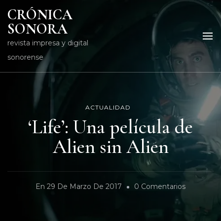
CRÓNICA
SONORA
revista impresa y digital
sonorense
ACTUALIDAD
‘Life’: Una película de
Alien sin Alien
En
En
29 De Marzo De 2017
0 Comentarios
‘Life’:
Una