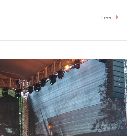
Leer
os
ndra