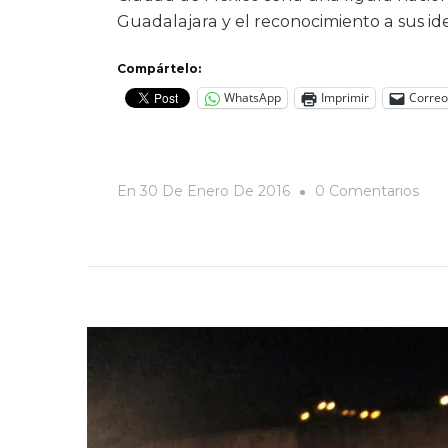
Guadalajara y el reconocimiento a sus id
Compártelo:
WhatsApp
Imprimir
Correo
En
En
30 De Enero De 2016
0 Comentarios
Marg
Y
Cent
Trad
Y
Mús
Nue