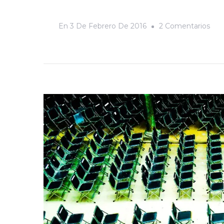
En
En
3 De Febrero De 2016
2 Comentarios
Un
Rec
Visu
Por
Las
Fies
De
La
Cand
201