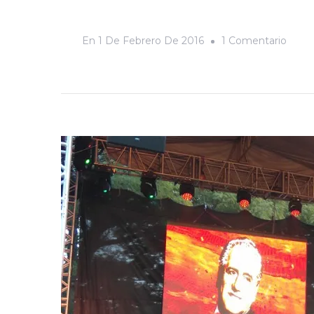
En
En
1 De Febrero De 2016
1 Comentario
Álam
En
Los
Ojos
De
Aleja
Platt