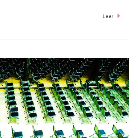
Leer
orrido
al
tas
elaria
6