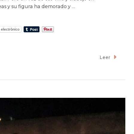
eas y su figura ha demorado y …
 electrónico
Leer
inalidad
ralismo.
ición
ica
va.