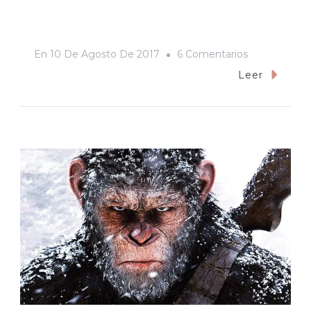
En
En
10 De Agosto De 2017
6 Comentarios
Retrato
Leer
De
Un
Pueblo
Que
Me
Recuerda
A
Mi
Nana