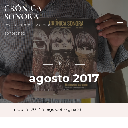
CRÓNICA
SONORA
revista impresa y digital
sonorense
MES
agosto 2017
Inicio
2017
agosto
(Página 2)