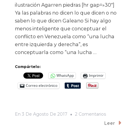
ilustración Agarren piedras [hr gap=»30″]
Ya las palabras no dicen lo que dicen o no
saben lo que dicen Galeano Si hay algo
menos inteligente que conceptuar el
conflicto en Venezuela como “una lucha
entre izquierda y derecha”, es
conceptuarla como “una lucha …
Compártelo:
WhatsApp
Imprimir
Correo electrónico
En
En
3 De Agosto De 2017
2 Comentarios
¿Democracia
Leer
Vs