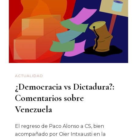
Y
Violación
De
Los
Derechos
Humanos
En
El
ACTUALIDAD
Río
¿Democracia vs Dictadura?:
Sonora
Comentarios sobre
Venezuela
El regreso de Paco Alonso a CS, bien
acompañado por Oier Intxausti en la