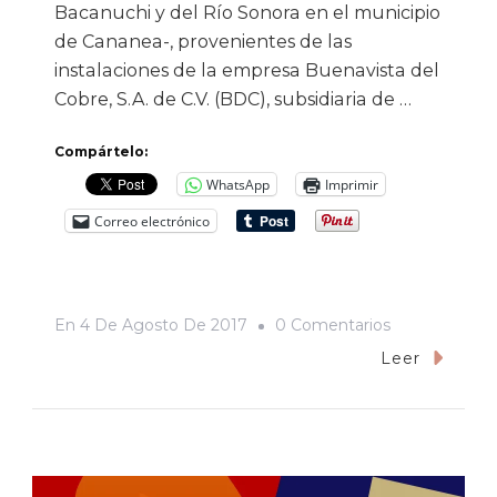
Bacanuchi y del Río Sonora en el municipio
de Cananea-, provenientes de las
instalaciones de la empresa Buenavista del
Cobre, S.A. de C.V. (BDC), subsidiaria de …
Compártelo:
WhatsApp
Imprimir
Correo electrónico
En
En
4 De Agosto De 2017
0 Comentarios
Tres
Leer
Años
De
Contaminació
Opacidad