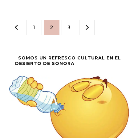
Dictadura?:
Comentarios
Paginación
Sobre
Página
Página
Página
1
2
3
Venezuela
de
entradas
SOMOS UN REFRESCO CULTURAL EN EL
DESIERTO DE SONORA