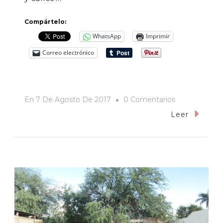
Compártelo:
WhatsApp
Imprimir
Correo electrónico
En
En
7 De Agosto De 2017
0 Comentarios
Temporada
Leer
De
Lluvias
En
Nogy
Town