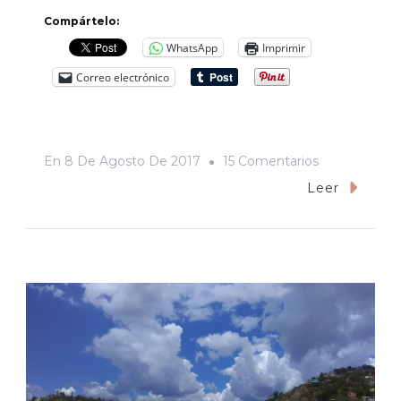
Compártelo:
WhatsApp
Imprimir
Correo electrónico
En
En
8 De Agosto De 2017
15 Comentarios
Uy,
Leer
Sí,
Los
“clasistas”
De
La
Modelo,
No
Vaya