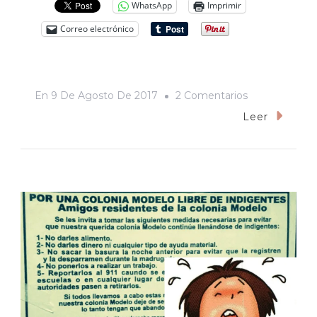
WhatsApp
Imprimir
Correo electrónico
En
En
9 De Agosto De 2017
2 Comentarios
¿Chango
Leer
Ve,
Chango
Hace?:
«El
Planeta
De
Los
Simios:
La