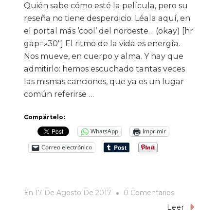
Quién sabe cómo esté la película, pero su
reseña no tiene desperdicio. Léala aquí, en
el portal más ‘cool’ del noroeste… (okay) [hr
gap=»30″] El ritmo de la vida es energía.
Nos mueve, en cuerpo y alma. Y hay que
admitirlo: hemos escuchado tantas veces
las mismas canciones, que ya es un lugar
común referirse …
Compártelo:
WhatsApp
Imprimir
Correo electrónico
En
En
17 De Agosto De 2017
0 Comentarios
«Baby
Leer