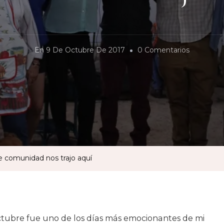
En
En
9 De Octubre De 2017
0 Comentarios
Tianguis
Color
Tierra:
El
Anhelo
De
Comunid
de comunidad nos trajo aquí
Nos
Trajo
Aquí
tubre fue uno de los días más emocionantes de mi