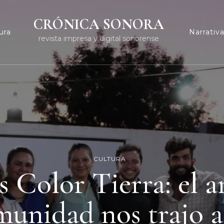
CRÓNICA SONORA
ura
Narrativ
revista impresa y digital sonorense
CULTURA
s Color Tierra: el a
munidad nos trajo a