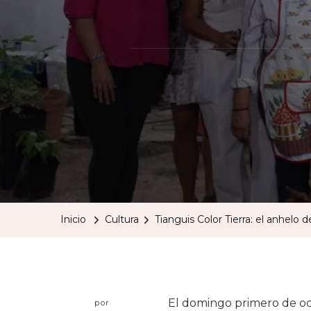
Inicio
Cultura
Tianguis Color Tierra: el anhelo 
El domingo primero de oc
por