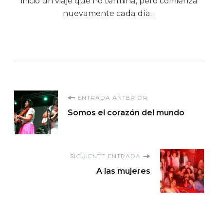
inició un viaje que no termina, pero comienza
nuevamente cada día…
Navegación
ENTRADA ANTERIOR
Somos el corazón del mundo
de
entradas
SIGUIENTE ENTRADA
A las mujeres