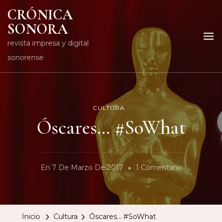
CRÓNICA
SONORA
revista impresa y digital
sonorense
CULTURA
Óscares… #SoWhat
En
En
7 De Marzo De 2017
1 Comentario
Óscares…
#SoWhat
Inicio
Cultura
Óscares… #SoWhat