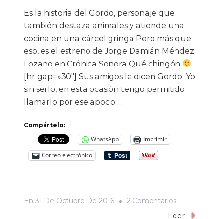
Es la historia del Gordo, personaje que
también destaza animales y atiende una
cocina en una cárcel gringa Pero más que
eso, es el estreno de Jorge Damián Méndez
Lozano en Crónica Sonora Qué chingón
[hr gap=»30″] Sus amigos le dicen Gordo. Yo
sin serlo, en esta ocasión tengo permitido
llamarlo por ese apodo …
Compártelo:
WhatsApp
Imprimir
Correo electrónico
En
En
31 De Octubre De 2016
2 Comentarios
La
Leer