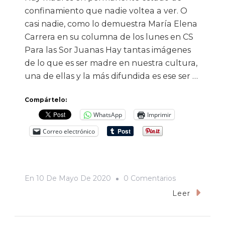
confinamiento que nadie voltea a ver. O
casi nadie, como lo demuestra María Elena
Carrera en su columna de los lunes en CS
Para las Sor Juanas Hay tantas imágenes
de lo que es ser madre en nuestra cultura,
una de ellas y la más difundida es ese ser …
Compártelo:
WhatsApp
Imprimir
Correo electrónico
En
En
10 De Mayo De 2020
0 Comentarios
Maternidad
Leer
Y
Prisión