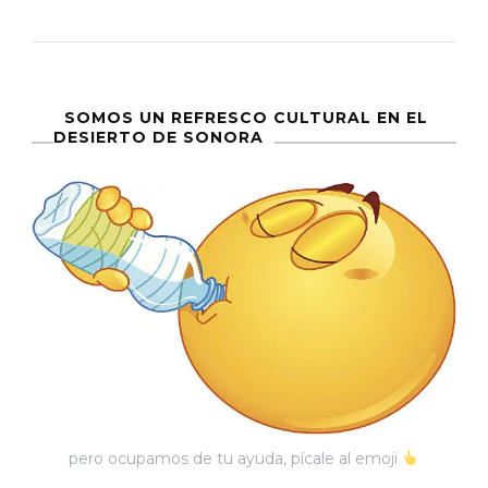
Sangre
De
Una
Prisión
SOMOS UN REFRESCO CULTURAL EN EL
DESIERTO DE SONORA
Palpita
En
La
Carne
De
Un
Cowboy
pero ocupamos de tu ayuda, pícale al emoji