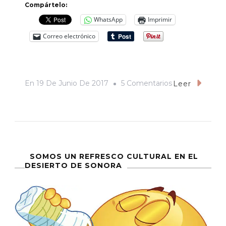
Compártelo:
WhatsApp
Imprimir
Correo electrónico
En
En
19 De Junio De 2017
5 Comentarios
Leer
«¡Si
Se
Le
Para,
Mis
SOMOS UN REFRESCO CULTURAL EN EL
DESIERTO DE SONORA
Respetos!».
Prácticas
Sexuadas
De