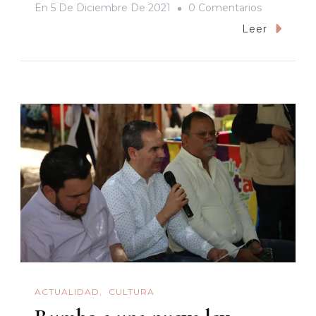
En
En
5 De Diciembre De 2021
0 Comentarios
Pícaros,
Leer
Perseguid
Y
Bribones
En
La
Era
De
La
Prohibición
Del
Bacanora
ACTUALIDAD
CULTURA