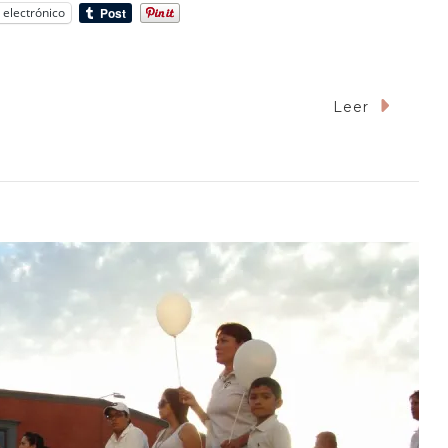
 electrónico
Leer
o
a?