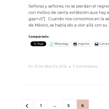
Señoras y señores, no se pierdan el regr
con motivo de cierta exhibición que hay e
gap=»5″] Cuando nos conocimos en la sec
de México, se había ido a vivir allá con su
Compártelo:
WhatsApp
Imprimir
Correo
En
En
13 De Abril De 2016
3 Comentarios
Fábula
De
Las
Ranas
Paginación
Página
…
Página
Página
1
5
6