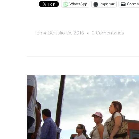
WhatsApp
Imprimir
Correo
En
En
4 De Julio De 2016
0 Comentarios
Muro
Trump:
¿Cuánt
Costarí