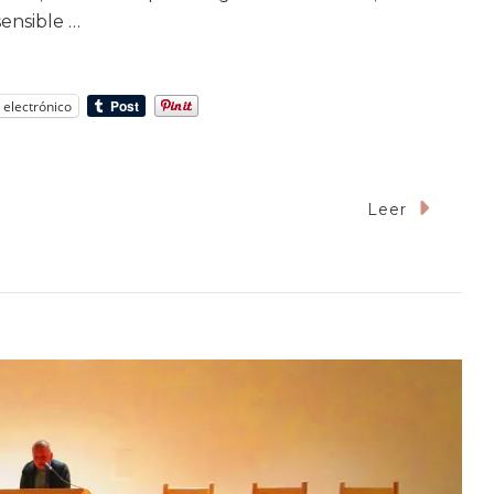
ensible …
 electrónico
Leer
dos
a