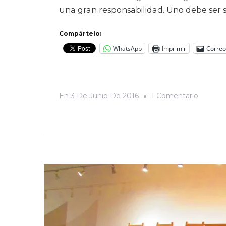
una gran responsabilidad. Uno debe ser s
Compártelo:
WhatsApp
Imprimir
Correo
En
En
3 De Junio De 2016
1 Comentario
Qué
Chinga
Import