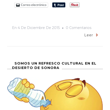
Correo electrónico
En
En
4 De Diciembre De 2015
0 Comentarios
“Estos
Leer
Pueblos
No
Conocen
Ley
SOMOS UN REFRESCO CULTURAL EN EL
DESIERTO DE SONORA
Alguna
Y
Andan
Desnudos”
Crónica
Del