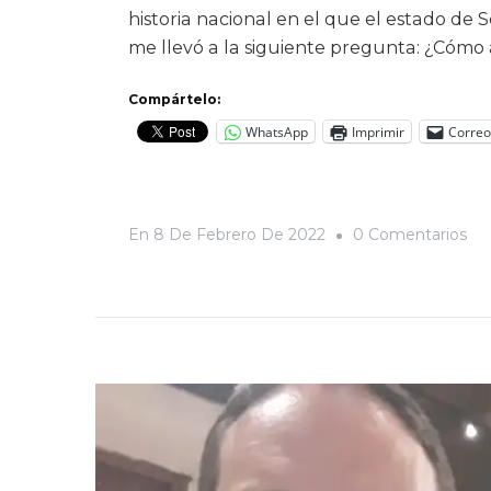
historia nacional en el que el estado de 
me llevó a la siguiente pregunta: ¿Cóm
Compártelo:
WhatsApp
Imprimir
Correo
En
En
8 De Febrero De 2022
0 Comentarios
Ci
Sin
Me
¿C
An
De
Mu
En