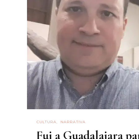
So
CULTURA
NARRATIVA
Fui a Guadalajara pa