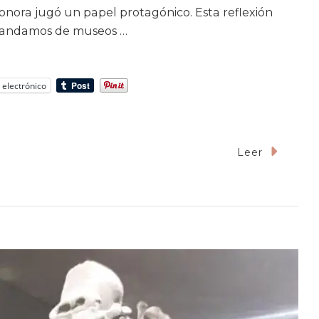
Sonora jugó un papel protagónico. Esta reflexión
o andamos de museos …
 electrónico
Leer
udades
moria:
ómo
damos
seos