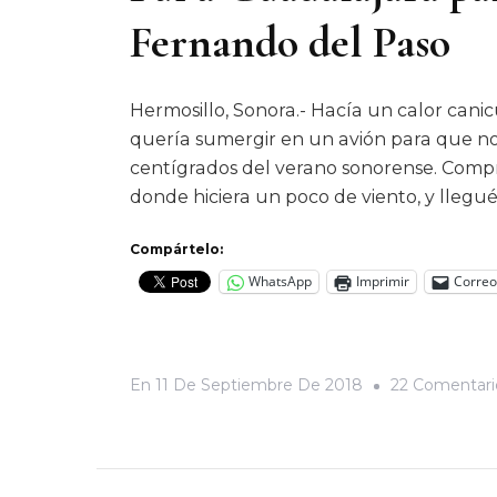
Fernando del Paso
Hermosillo, Sonora.- Hacía un calor cani
quería sumergir en un avión para que n
centígrados del verano sonorense. Compr
donde hiciera un poco de viento, y llegu
Compártelo:
WhatsApp
Imprimir
Correo
En
11 De Septiembre De 2018
22 Comentari