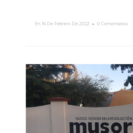
En
En
16 De Febrero De 2022
0 Comentarios
M
D
Hi
Na
D
So