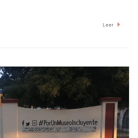
Leer
useo
e
storia
tural
e
nora