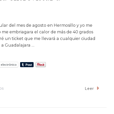
cular del mes de agosto en Hermosillo y yo me
o me embriagara el calor de más de 40 grados
é un ticket que me llevará a cualquier ciudad
é a Guadalajara …
 electrónico
En
os
Leer
Fui
A
Guadalajara