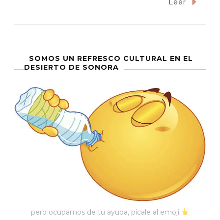
Taxi
Leer
Driver
En
Hermosill
Sin
SOMOS UN REFRESCO CULTURAL EN EL
DESIERTO DE SONORA
Lugar
Para
La
Nostalgia
pero ocupamos de tu ayuda, pícale al emoji