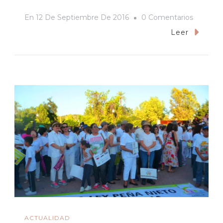
En
En
12 De Septiembre De 2016
0 Comentarios
Mientras
Leer
Tanto
En
El
DF,
La
Marcha
Por
Las
Familias
Diversas
ACTUALIDAD