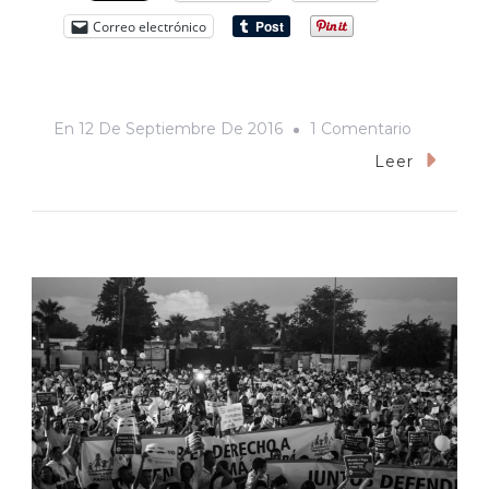
Correo electrónico
En
En
12 De Septiembre De 2016
1 Comentario
La
Leer
Marcha
Del
Frente
Nacional
Por
La
Familia:
La
Ofensiva
Conservad