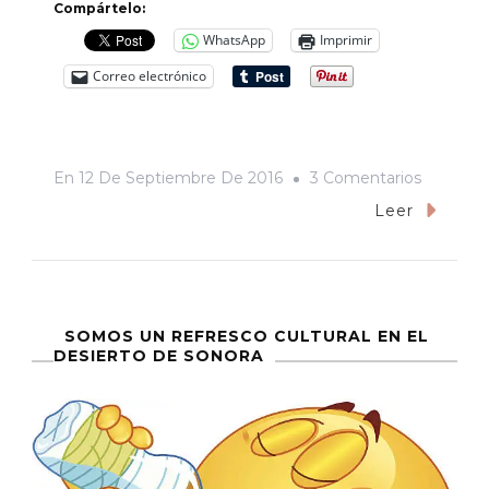
Compártelo:
WhatsApp
Imprimir
Correo electrónico
En
En
12 De Septiembre De 2016
3 Comentarios
Crónica
Leer
De
Un
Aquelarr
Que
SOMOS UN REFRESCO CULTURAL EN EL
DESIERTO DE SONORA
No
Fue